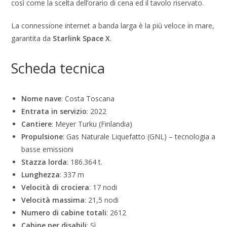
così come la scelta dell’orario di cena ed il tavolo riservato.
La connessione internet a banda larga è la più veloce in mare,
garantita da
Starlink Space X
.
Scheda tecnica
Nome nave
: Costa Toscana
Entrata in servizio
: 2022
Cantiere
: Meyer Turku (Finlandia)
Propulsione
: Gas Naturale Liquefatto (GNL) – tecnologia a
basse emissioni
Stazza lorda
: 186.364 t.
Lunghezza
: 337 m
Velocità di crociera
: 17 nodi
Velocità massima
: 21,5 nodi
Numero di cabine totali
: 2612
Cabine per disabili
: Sì