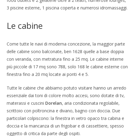
food outlets e 2 gelaterie oltre a 2 teatri, numerose lounges,
3 piscine esterne, 1 piscina coperta e numerosi idromassaggi.
Le cabine
Come tutte le navi di moderna concezione, la maggior parte
delle
cabine sono balconate, ben 1628 quelle a base doppia
con veranda, con metratura fino a 25 mq. Le cabine interne
più piccole di 17 mq sono 788, solo 168 le cabine esterne con
finestra fino a 20 mq locate ai ponti 4 e 5.
Tutte le cabine che abbiamo potuto visitare hanno un arredo
essenziale dai toni di colore molto accesi, sono dotate di tv,
materassi e cuscini
Dorelan
, aria condizionata regolabile,
scrittoio con poltroncina e divano, bagno con doccia. Due
particolari colpiscono: la finestra in vetro opaco tra cabina e
doccia e la mancanza di un frigobar e di cassettiere, spesso
oggetto di critica da parte degli ospiti.