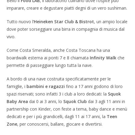
Bello il
Food LAB
, il laboratorio culinario dove l’ospite può
imparare, creare e degustare piatti degni di un vero sushiman.
Tutto nuovo l’
Heineken Star Club & Bistrot
, un ampio locale
dove poter sorseggiare una birra in compagnia di musica dal
vivo.
Come Costa Smeralda, anche Costa Toscana ha una
boardwalk esterna ai ponti 7 e 8 chiamata
Infinity Walk
che
permette di passeggiare lungo tutta la nave.
A bordo di una nave costruita specificatamente per le
famiglie, i
bambini e ragazzi
fino a 17 anni godono di loro
spazi riservati; sono infatti 3 i club a loro dedicati: la
Squok
Baby Area
dai 0 ai 3 anni, lo
Squok Club
dai 3 agli 11 anni in
partnership con Kinder, con feste a tema, baby dance e menù
dedicati e per i più grandicelli, dagli 11 ai 17 anni, la
Teen
Zone
, per conoscersi, ballare, giocare e divertirsi.