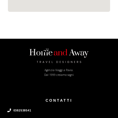
Agenzia Viaggi a Pavia.
Dal 1999 creiamo sogni
CONTATTI
0382538541