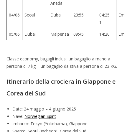
Aneda
04/06
Seoul
Dubai
23:55
04:25 +
Emirat
1
05/06
Dubai
Malpensa
09:45
14:20
Emirat
Classe economy, bagagli inclusi: un bagaglio a mano a
persona di 7 kg + un bagaglio da stiva a persona di 23 KG.
Itinerario della crociera in Giappone e
Corea del Sud
Date: 24 maggio – 4 giugno 2025
Nave:
Norwegian Spirit
Imbarco: Tokyo (Yokohama), Giappone
Sbarco: Seoul (Incheon), Corea del Sud