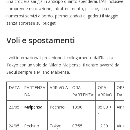
una crociera sai già in anticipo quanto spenderai. L’All Inclusive
comprende ristorazione, intrattenimento, piscine, spa e
numerosi servizi a bordo, permettendoti di goderti il viaggio
senza sorprese sul budget.
Voli e spostamenti
I voli internazionali prevedono il collegamento dall’Italia a
Tokyo con un volo da Milano Malpensa. Il rientro avverrà da
Seoul sempre a Milano Malpensa.
DATA
PARTENZA
ARRIVO A
ORA
ORA
OPER
DA
PARTENZA
ARRIVO
DA
23/05
Malpensa
Pechino
13:00
05:00 +
Air Chi
1
24/05
Pechino
Tokyo
07:55
12:30
Air Chi