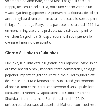
solamente da ammirare, senza farci il bagno. Il parco di
Beppu, nel centro della città, offre uno spazio verde e un
vivace giardino giapponese. A primavera la fioritura dei ciliegi
attrae migliaia di visitatori, in autunno accade lo stesso per il
foliage. Tomonaga Panya, una pasticceria locale dal 1916, ha
un menu in inglese e una prelibatezza distintiva, il panino
wanchan (cagnolino). Gli ospiti adorano il suo ripieno alla
crema e il musino che spunta.
Giorno 8: Hakata (Fukuoka)
Fukuoka, la quinta città più grande del Giappone, offre un po’
di tutto: antichi templi, moderni centri commerciali, spiagge
popolari, importanti gallerie d’arte e alcuni dei migliori piatti
del Paese. La città è famosa per i suoi stand gastronomici
all’aperto, noti come Yatai, che servono diversi tipi dei loro
caratteristici ramen. Gli appassionati di storia ameranno
Shofukuji, il primo tempio Zen, fondato nel 1195. Dai
un’occhiata al passato al castello di Maizuru, con i suoi resti